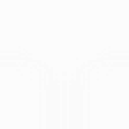
ММА
ЦЕНА
ВЕДУЩАЯ
ОТЗЫВЫ
РЕГИСТРАЦИЯ
КО
27 сентября 2025 г. (суббота),
с 10:00 до 12:00 Мск
БРАТНАЯ СВЯ
ОБУЧАЮЩИЙ ПРАКТИКУМ ОНЛАЙН
(ВЕБИНАР ЗАВЕРШЕН, ДОСТУПНА ЗАПИСЬ)
Мифы и реальность об обратной связи:
 мы заворачиваем в правильные формулир