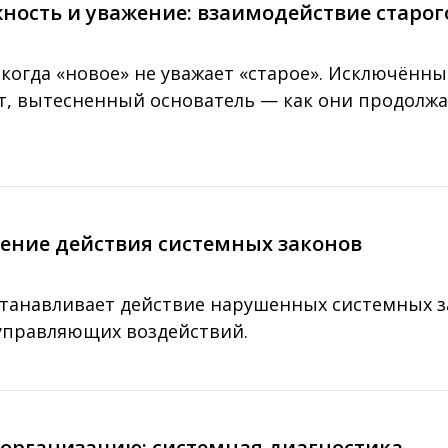
жность и уважение: взаимодействие старог
 когда «новое» не уважает «старое». Исключённ
, вытесненный основатель — как они продолжаю
вление действия системных законов
станавливает действие нарушенных системных з
управляющих воздействий.
ть организацию: системная диагностика